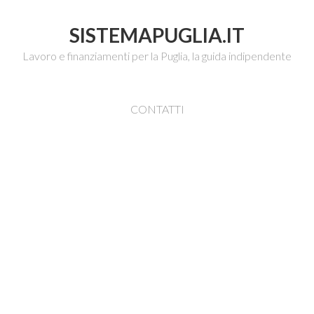
SISTEMAPUGLIA.IT
Lavoro e finanziamenti per la Puglia, la guida indipendente
CONTATTI